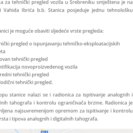
ca za tehnički pregled vozila u Srebreniku smještena je na
i Vahida Ibrića b.b. Stanica posjeduje jednu tehnološku
anici je moguće obaviti sljedeće vrste pregleda:
nički pregled o ispunjavanju tehničko-eksploatacijskih
eta
ovan tehnički pregled
ntifikacija novoproizvedenog vozila
redni tehnički pregled
iodični tehnički pregled.
opu stanice nalazi se i radionica za ispitivanje analognih i
alnih tahografa i kontrolu ograničivača brzine. Radionica je
ljena najsuvremenijom opremom za ispitivanje i kontrolu
rsta i tipova analognih i digitalnih tahografa.