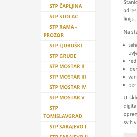
Stani
STP ČAPLJINA
adres
STP STOLAC
liniju.
STP RAMA -
Na st
PROZOR
teh
STP LJUBUŠKI
uvj
STP GRUDE
red
STP MOSTAR II
ide
STP MOSTAR III
van
per
STP MOSTAR IV
STP MOSTAR V
U skl
digit
STP
oprem
TOMISLAVGRAD
svih v
STP SARAJEVO I
STP SARAJEVO II