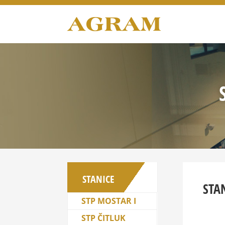
STANICE
STA
STP MOSTAR I
STP ČITLUK