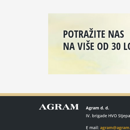
POTRAŽITE NAS
NA VIŠE OD 30 L
Agram d. d.
IV. brigade HVO Stjep
E mail:
agram@agram